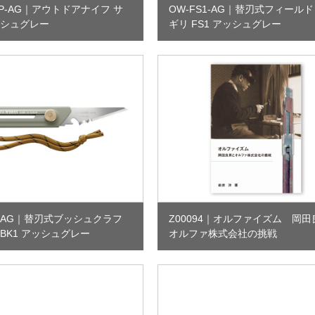
P-AG
｜
アウトドアナイフ サ
OW-FS1-AG
｜
替刃式フィールド
ッシュグレー
ギリ FS1 アッシュグレー
-AG
｜
替刃式ブッシュクラフ
Z00094
｜
オルファイズム 岡田
BK1 アッシュグレー
オルファ株式会社の挑戦