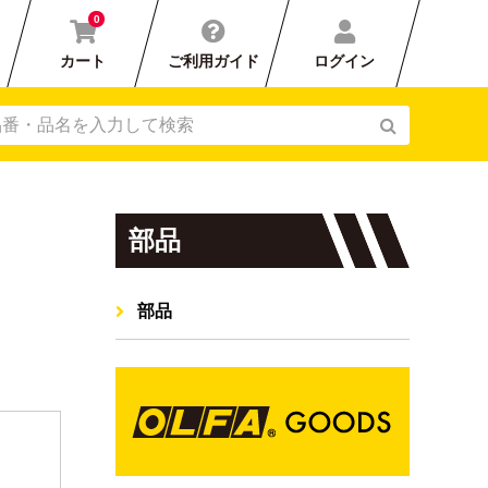
0
カート
ご利用ガイド
ログイン
部品
部品
刃カバー