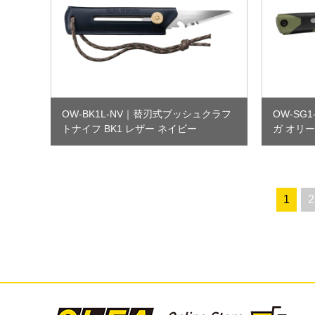
OW-BK1L-NV
｜
替刃式ブッシュクラフ
OW-SG1
トナイフ BK1 レザー ネイビー
ガ オリ
1
2