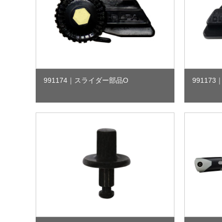
ネジ部品
991174
｜
スライダー部品O
991173