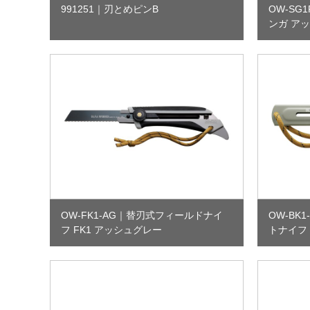
991251
｜
刃とめピンB
OW-SG1
ンガ ア
OW-FK1-AG
｜
替刃式フィールドナイ
OW-BK1
フ FK1 アッシュグレー
トナイフ 