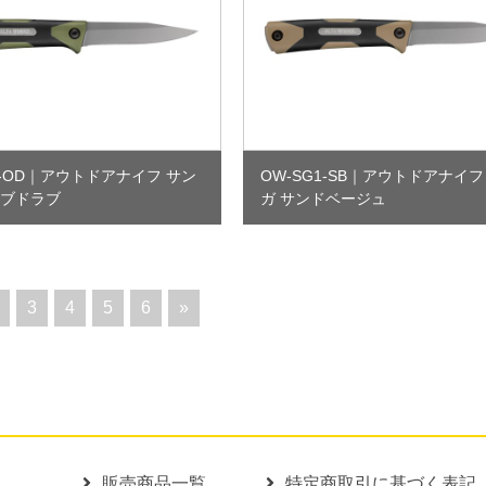
-OD
｜
アウトドアナイフ サン
OW-SG1-SB
｜
アウトドアナイフ
ーブドラブ
ガ サンドベージュ
3
4
5
6
»
販売商品一覧
特定商取引に基づく表記