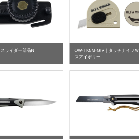
ワッシャー
刃とめピン
｜
スライダー部品N
OW-TK5M-GIV
｜
タッチナイフＷ
スアイボリー