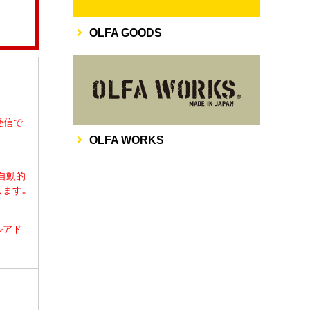
OLFA GOODS
その他
受信で
OLFA WORKS
て自動的
ます｡
ルアド