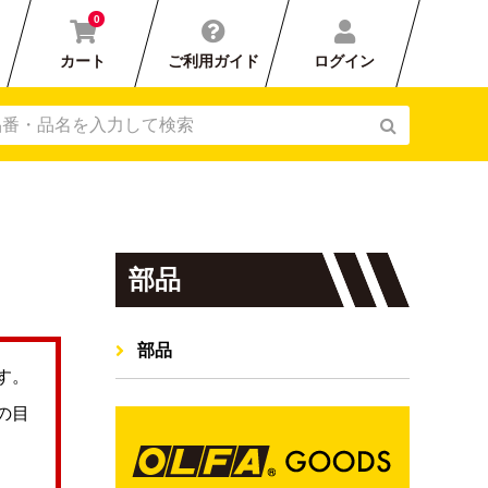
0
カート
ご利用ガイド
ログイン
部品
部品
す。
の目
刃カバー