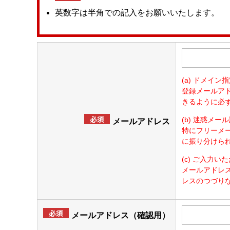
英数字は半角での記入をお願いいたします。
ネジ部品
(a) ドメイ
登録メールアド
きるように必
(b) 迷惑メ
メールアドレス
特にフリーメー
に振り分けら
(c) ご入力
メールアドレ
レスのつづり
メールアドレス（確認用）