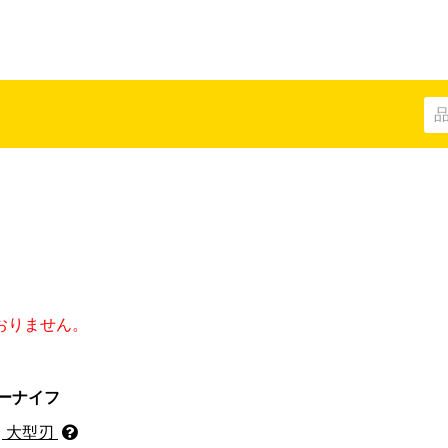
部品
おりません。
ーナイフ
クリップ
キャップ
大型刃