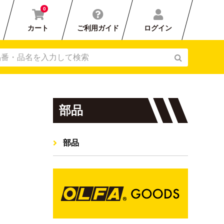
0
カート
ご利用ガイド
ログイン
部品
部品
刃カバー