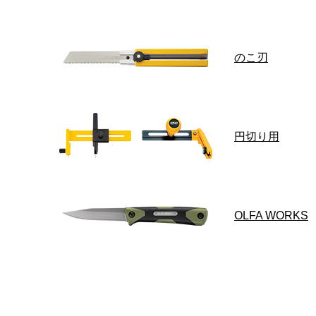
のこ刃
ネジ部品
円切り用
OLFA WORKS