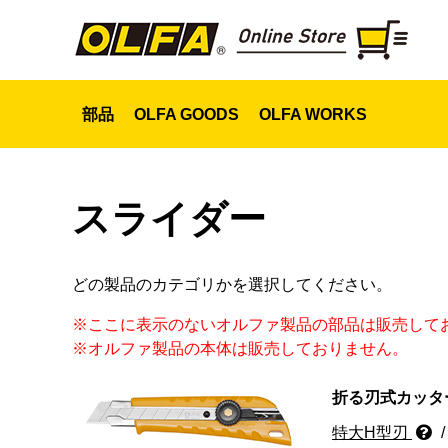
部品
OLFA GOODS
OLFA WORKS
スライダー
どの製品のカテゴリかを選択してください。
※ここに表示のないオルファ製品の部品は販売して
※オルファ製品の本体は販売しておりません。
折る刃式カッタ
スライダー
特大H型刃