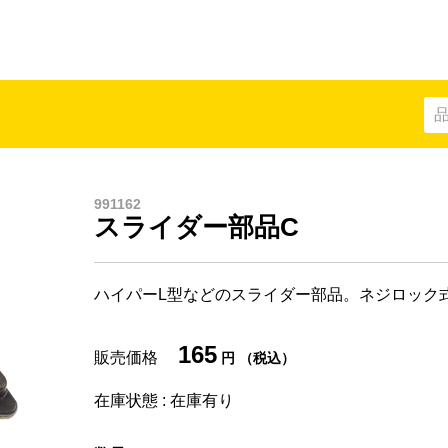
991162
部品
スライダー部品C
ハイパーL型などのスライダー部品。ネジロック
165
販売価格
円 （税込）
在庫状態 : 在庫有り
クリップ
キャップ