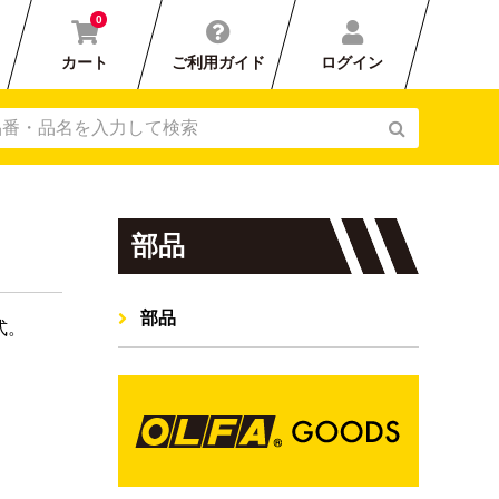
0
カート
ご利用ガイド
ログイン
部品
部品
式。
刃カバー