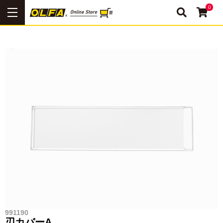
0
991190
刃カバーA