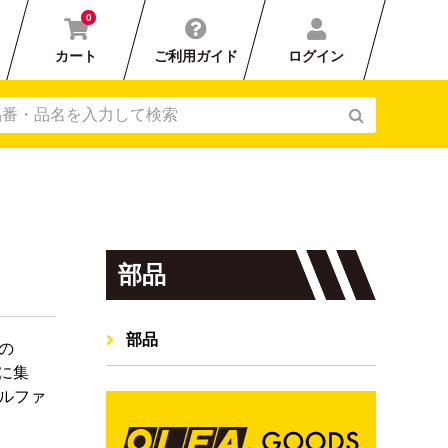
0
カート
ご利用ガイド
ログイン
部品
部品
の
トに集
ルファ
刃カバー